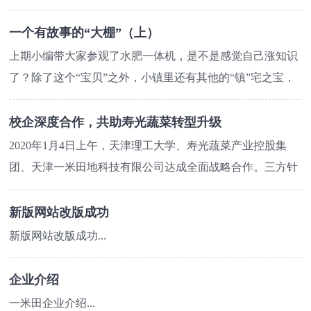
发展和个人创业。积极支持农业龙头企业、农产品批发市场
是不是还有很多问号？
建立农产品网上交易市场，开展农产品网上集中交易活动，
一个有故事的“大棚”（上）
实现传统市场升级转型，并鼓励网络商品交易平台向农村延
上期我们一起看了，
上期小编带大家参观了水肥一体机，是不是感觉自己涨知识
伸、发展，提高农村市场流通效率，方便农民群众生活。
了？除了这个“宝贝”之外，小镇里还有其他的“镇”宅之宝，
...
大棚的“大手笔，高质量”
想知道它是什么吗？拿好小本本，小编开讲咯~...
校企深度合作，共助寿光蔬菜转型升级
本期小编继续带你了解，
2020年1月4日上午，天津理工大学、寿光蔬菜产业控股集
团、天津一米田地科技有限公司达成全面战略合作。三方针
大棚里的其他“故事”。
对蔬菜标准化种植与物联网、大数据、人工智能等技术相融
合的问...
新版网站改版成功
跟上小编的脚步，
新版网站改版成功...
不要掉队哦~...
企业介绍
一米田企业介绍...